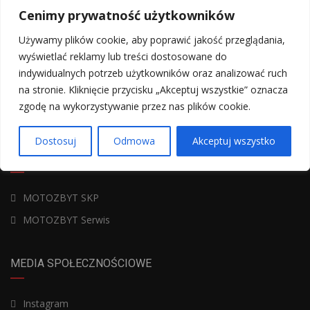
Odwiedź nasz salon samochodowy lub skontaktuj się z nami.
Cenimy prywatność użytkowników
Odpowiemy na wszelkie pytania.
Używamy plików cookie, aby poprawić jakość przeglądania,
Narodowych Sił Zbrojnych 19b, Białystok, Poland
wyświetlać reklamy lub treści dostosowane do
indywidualnych potrzeb użytkowników oraz analizować ruch
+48 85 66 28 330
na stronie. Kliknięcie przycisku „Akceptuj wszystkie” oznacza
zgodę na wykorzystywanie przez nas plików cookie.
kontakt@motozbyt.bialystok.pl
Dostosuj
Odmowa
Akceptuj wszystko
PRZYDATNE LINKI
MOTOZBYT SKP
MOTOZBYT Serwis
MEDIA SPOŁECZNOŚCIOWE
Instagram