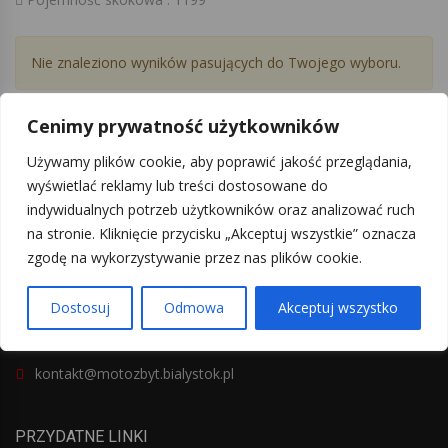
Nie znaleziono wyników pasujących do Twojego wyboru.
Cenimy prywatność użytkowników
Używamy plików cookie, aby poprawić jakość przeglądania,
wyświetlać reklamy lub treści dostosowane do
indywidualnych potrzeb użytkowników oraz analizować ruch
Odwiedź nasz salon samochodowy lub skontaktuj się z nami.
na stronie. Kliknięcie przycisku „Akceptuj wszystkie” oznacza
Odpowiemy na wszelkie pytania.
zgodę na wykorzystywanie przez nas plików cookie.
Narodowych Sił Zbrojnych 19b, Białystok, Poland
Dostosuj
Odmowa
Akceptuj wszystko
+48 85 66 28 330
kontakt@motozbyt.bialystok.pl
PRZYDATNE LINKI