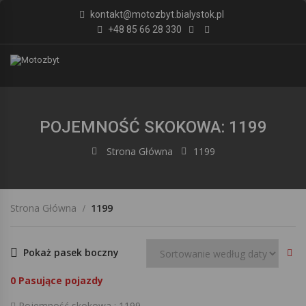
kontakt@motozbyt.bialystok.pl
+48 85 66 28 330
POJEMNOŚĆ SKOKOWA: 1199
Strona Główna
1199
Strona Główna
1199
Pokaż pasek boczny
0
Pasujące pojazdy
Pojemność skokowa :
1199