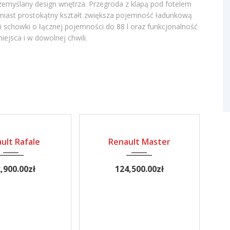
zemyślany design wnętrza. Przegroda z klapą pod fotelem
iast prostokątny kształt zwiększa pojemność ładunkową
 schowki o łącznej pojemności do 88 l oraz funkcjonalność
ejsca i w dowolnej chwili.
2024
2024
NOWE
ult Rafale
Renault Master
,900.00
zł
124,500.00
zł