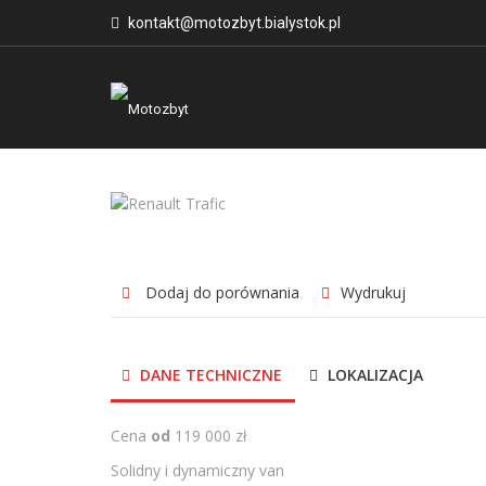
kontakt@motozbyt.bialystok.pl
Dodaj do porównania
Wydrukuj
DANE TECHNICZNE
LOKALIZACJA
Cena
od
119 000 zł
Solidny i dynamiczny van