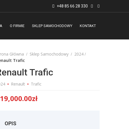
+48 85 66 28 330
A
O FIRMIE
SKLEP SAMOCHODOWY
KONTAKT
trona Główna
Sklep Samochodowy
2024
enault Trafic
Renault Trafic
024
Renault
Trafic
19,000.00
zł
OPIS