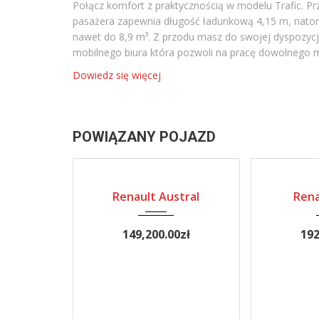
Połącz komfort z praktycznością w modelu Trafic. Pr
pasażera zapewnia długość ładunkową 4,15 m, natom
nawet do 8,9 m³. Z przodu masz do swojej dyspozycji
mobilnego biura która pozwoli na pracę dowolnego mi
Dowiedz się więcej
POWIĄZANY POJAZD
2024
NOWE
NOWE
Renault Austral
Rena
149,200.00
zł
192