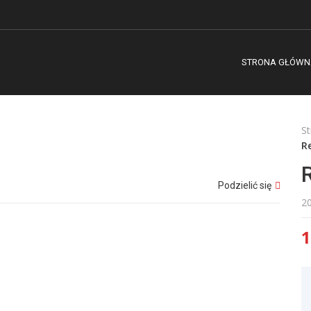
STRONA GŁÓWN
S
R
Podzielić się
2
1