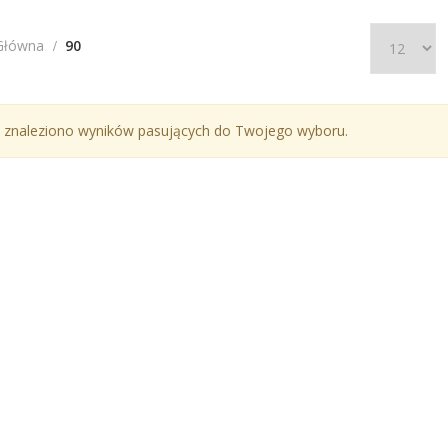
Główna
90
 znaleziono wyników pasujących do Twojego wyboru.