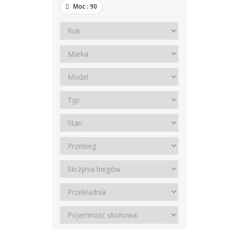
Moc :
90