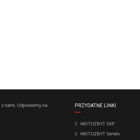
ę z nami. Odpowiemy na
PRZYDATNE LINKI
MOTOZBYT SKP
MOTOZBYT Serwis