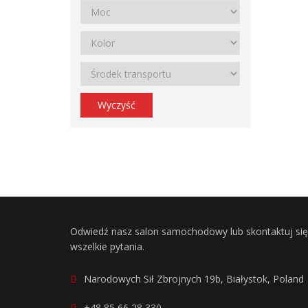
Wyczyść
Odwiedź nasz salon samochodowy lub skontaktuj si
wszelkie pytania.
Narodowych Sił Zbrojnych 19b, Białystok, Poland
+48 85 66 28 330